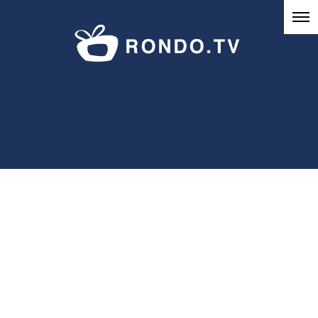
ダーク
HOME
|
Works
|
template.list
今までの活動実績を、声が聴ける動画や写真でご紹介します。
観たい・聴
きたいジャンルを選んでください。
ナレーション
MC・DJ
出演
ナレーション全般
バラエティー
声の種類