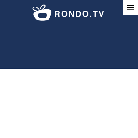
[%title%]
HOME
|
Works
|
template.detail
今までの活動実績を、声が聴ける動画や写真でご紹介します。
観たい・聴
きたいジャンルを選んでください。
ナレーション
MC・DJ
出演
ナレーション全般
バラエティー
声の種類
MC・DJ全般