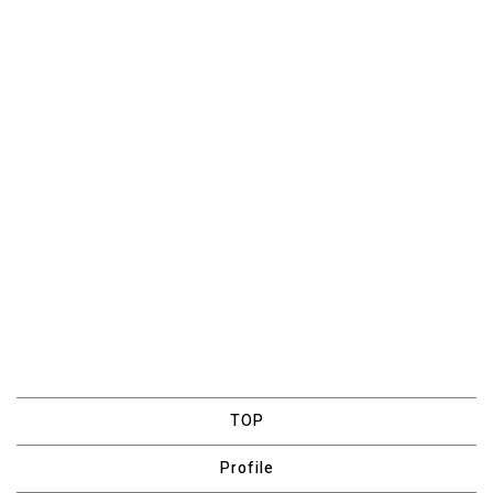
エモーショナル
艷やか
[%article%]
ハード
ダーク
ロートーン
声の種類：[%tags%]
クール
無骨
渋い
前のページへ
次のページへ
TOP
Profile